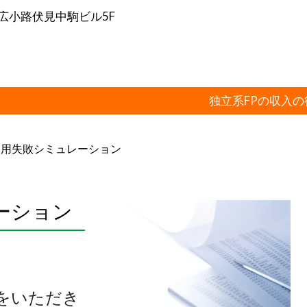
-1広小路伏見中駒ビル5F
独立系FPの収入
運用失敗シミュレーション
ーション
をいただき