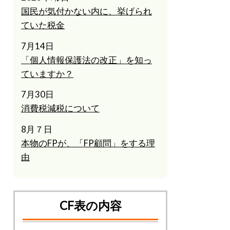
国民が気付かない内に、挙げられ
ていた税金
7月14日
「個人情報保護法の改正」を知っ
ていますか？
7月30日
消費税減税について
8月７日
本物のFPが、「FP顧問」をする理
由
CF表の内容